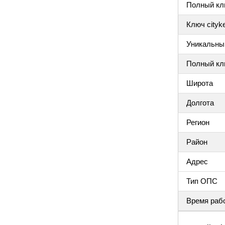
Полный клю
Ключ cityke
Уникальный
Полный клю
Широта
Долгота
Регион
Район
Адрес
Тип ОПС
Время раб