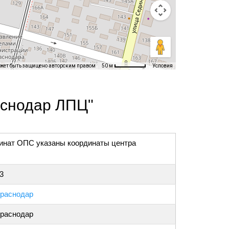
ожет быть защищено авторским правом
Условия
50 м
аснодар ЛПЦ"
инат ОПС указаны координаты центра
3
раснодар
раснодар