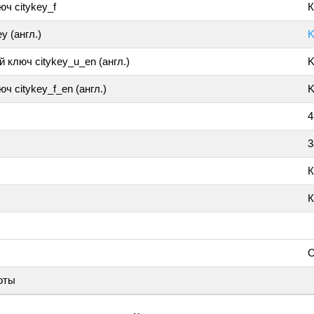
ч citykey_f
К
y (англ.)
K
 ключ citykey_u_en (англ.)
K
ч citykey_f_en (англ.)
K
4
3
К
К
С
оты