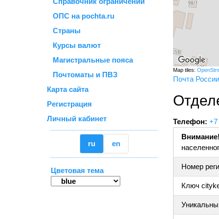
Справочник ограничений
ОПС на pochta.ru
Страны
Курсы валют
Магистральные пояса
Map tiles:
OpenStr
Почтоматы и ПВЗ
Почта Росси
Карта сайта
Отдел
Регистрация
Личный кабинет
Телефон:
+7
Внимание
ru
en
населенног
Номер реги
Цветовая тема
Ключ cityk
Уникальный