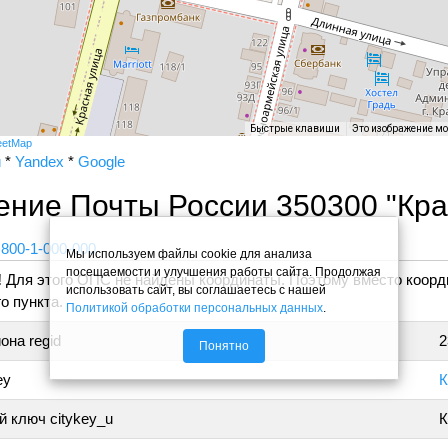
Быстрые клавиши
Это изображение м
eetMap
и
*
Yandex
*
Google
ение Почты России 350300 "Кр
 800-1-000-000
Мы используем файлы cookie для анализа
посещаемости и улучшения работы сайта. Продолжая
!
Для этого ОПС не найдены координаты. Поэтому вместо коорд
использовать сайт, вы соглашаетесь с нашей
о пункта.
Политикой обработки персональных данных
.
она regid
2
Понятно
ey
К
 ключ citykey_u
К