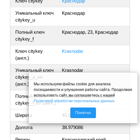
Ключ citykey
Краснодар
Уникальный ключ
Краснодар
citykey_u
Полный ключ
Краснодар, 23, Краснодар
citykey_f
Ключ citykey
Krasnodar
(англ.)
Уникальный ключ
Krasnodar
citykey_u_en
(англ.)
Мы используем файлы cookie для анализа
посещаемости и улучшения работы сайта. Продолжая
использовать сайт, вы соглашаетесь с нашей
Полный ключ
Krasnodar, 23, Krasnodar
Политикой обработки персональных данных
.
citykey_f_en (англ.)
Понятно
Широта
45.073146
Долгота
38.979086
Регион
Краснодарский край