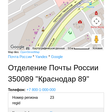
Картографические данные
Условия
50 м
Map tiles:
OpenStreetMap
Почта России
*
Yandex
*
Google
Отделение Почты России
350089 "Краснодар 89"
Телефон:
+7 800-1-000-000
Номер региона
23
regid