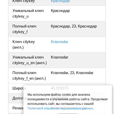
Ключ citykey
Краснодар
Уникальный ключ
Краснодар
citykey_u
Полный ключ
Краснодар, 23, Краснодар
citykey_f
Ключ citykey
Krasnodar
(англ.)
Уникальный ключ
Krasnodar
citykey_u_en (англ.)
Полный ключ
Krasnodar, 23, Krasnodar
citykey_f_en (англ.)
Широта
45.029273
Мы используем файлы cookie для анализа
Долгота
38.906861
посещаемости и улучшения работы сайта. Продолжая
использовать сайт, вы соглашаетесь с нашей
Регион
Краснодарский край
Политикой обработки персональных данных
.