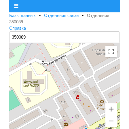
☰
Базы данных
•
Отделения связи
•
Отделение
350089
Справка