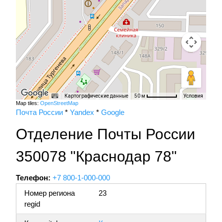
Картографические данные
Условия
50 м
Map tiles:
OpenStreetMap
Почта России
*
Yandex
*
Google
Отделение Почты России
350078 "Краснодар 78"
Телефон:
+7 800-1-000-000
Номер региона
23
regid