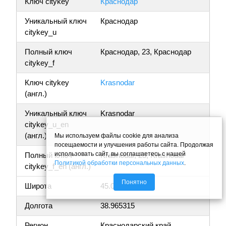
Ключ citykey
Краснодар
Уникальный ключ
Краснодар
citykey_u
Полный ключ
Краснодар, 23, Краснодар
citykey_f
Ключ citykey
Krasnodar
(англ.)
Уникальный ключ
Krasnodar
citykey_u_en
(англ.)
Мы используем файлы cookie для анализа
посещаемости и улучшения работы сайта. Продолжая
использовать сайт, вы соглашаетесь с нашей
Полный ключ
Krasnodar, 23, Krasnodar
Политикой обработки персональных данных
.
citykey_f_en (англ.)
Понятно
Широта
45.068022
Долгота
38.965315
Регион
Краснодарский край