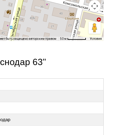
ожет быть защищено авторским правом
Условия
50 м
снодар 63"
нодар