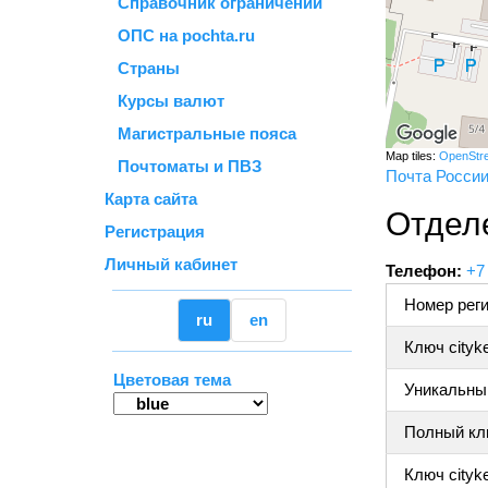
Справочник ограничений
ОПС на pochta.ru
Страны
Курсы валют
Магистральные пояса
Map tiles:
OpenStr
Почтоматы и ПВЗ
Почта Росси
Карта сайта
Отдел
Регистрация
Личный кабинет
Телефон:
+7
Номер реги
ru
en
Ключ cityk
Цветовая тема
Уникальный
Полный клю
Ключ cityke