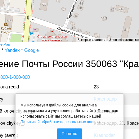
Быстрые клавиши
Это изображение м
eetMap
и
*
Yandex
*
Google
ение Почты России 350063 "Кра
 800-1-000-000
она regid
23
ey
Краснодар
Мы используем файлы cookie для анализа
 ключ citykey_u
Краснодар
посещаемости и улучшения работы сайта. Продолжая
использовать сайт, вы соглашаетесь с нашей
Политикой обработки персональных данных
.
ч citykey_f
Краснодар, 23, Крас
Понятно
y (англ.)
Krasnodar