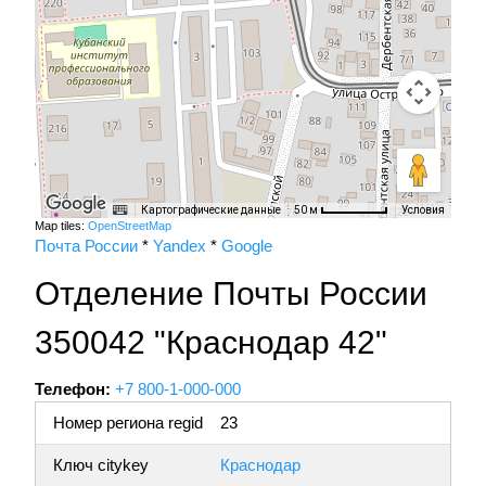
Картографические данные
Условия
50 м
Map tiles:
OpenStreetMap
Почта России
*
Yandex
*
Google
Отделение Почты России
350042 "Краснодар 42"
Телефон:
+7 800-1-000-000
Номер региона regid
23
Ключ citykey
Краснодар