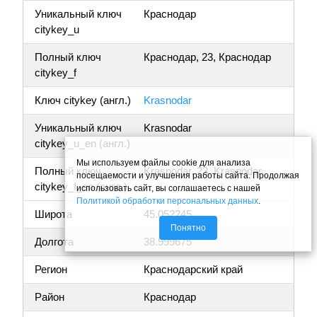
Уникальный ключ
Краснодар
citykey_u
Полный ключ
Краснодар, 23, Краснодар
citykey_f
Ключ citykey (англ.)
Krasnodar
Уникальный ключ
Krasnodar
citykey_u_en (англ.)
Мы используем файлы cookie для анализа
Полный ключ
Krasnodar, 23, Krasnodar
посещаемости и улучшения работы сайта. Продолжая
citykey_f_en (англ.)
использовать сайт, вы соглашаетесь с нашей
Политикой обработки персональных данных
.
Широта
45.052245
Понятно
Долгота
38.999675
Регион
Краснодарский край
Район
Краснодар