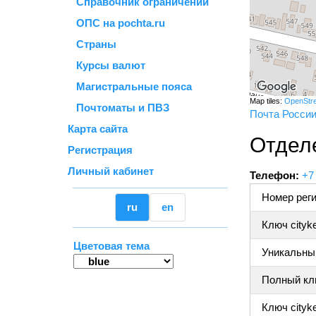
Справочник ограничений
ОПС на pochta.ru
Страны
Курсы валют
Магистральные пояса
Map tiles:
OpenStr
Почтоматы и ПВЗ
Почта Росси
Карта сайта
Отдел
Регистрация
Личный кабинет
Телефон:
+7
Номер реги
ru
en
Ключ cityk
Цветовая тема
Уникальный
Полный клю
Ключ cityke