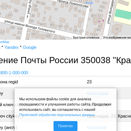
Быстрые клавиши
Это изображение м
eetMap
и
*
Yandex
*
Google
ение Почты России 350038 "Кра
 800-1-000-000
она regid
23
ey
Краснодар
Мы используем файлы cookie для анализа
 ключ citykey_u
Краснодар
посещаемости и улучшения работы сайта. Продолжая
использовать сайт, вы соглашаетесь с нашей
Политикой обработки персональных данных
.
ч citykey_f
Краснодар, 23, Красн
Понятно
y (англ.)
Krasnodar