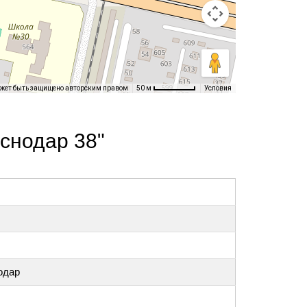
ожет быть защищено авторским правом
Условия
50 м
снодар 38"
одар