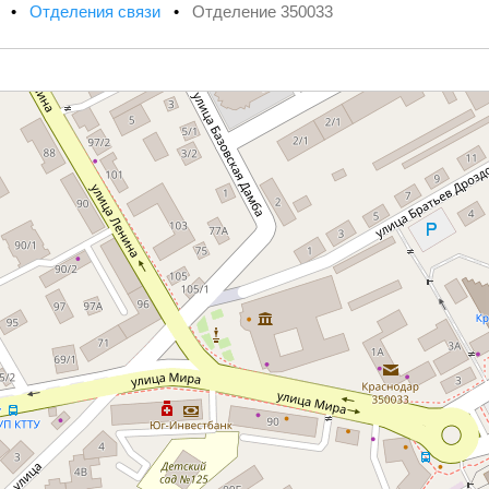
х
•
Отделения связи
•
Отделение 350033