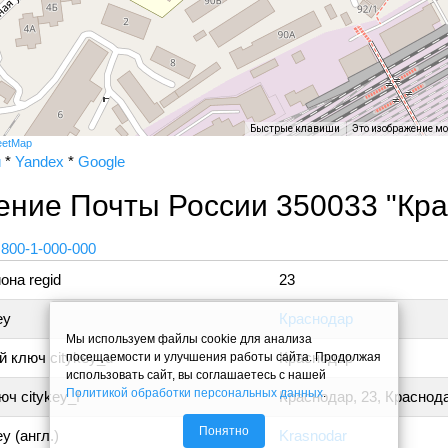
Быстрые клавиши
Это изображение м
eetMap
и
*
Yandex
*
Google
ение Почты России 350033 "Кра
 800-1-000-000
она regid
23
ey
Краснодар
Мы используем файлы cookie для анализа
 ключ citykey_u
Краснодар
посещаемости и улучшения работы сайта. Продолжая
использовать сайт, вы соглашаетесь с нашей
Политикой обработки персональных данных
.
ч citykey_f
Краснодар, 23, Краснод
Понятно
y (англ.)
Krasnodar