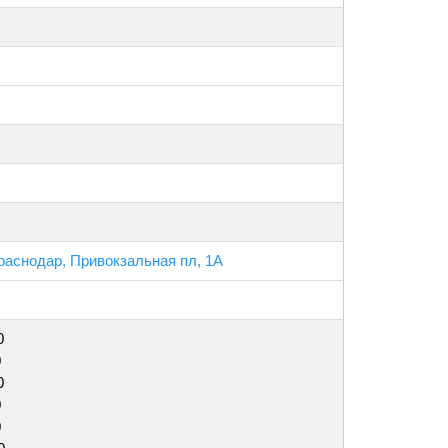
Краснодар, Привокзальная пл, 1А
0
0
0
0
0