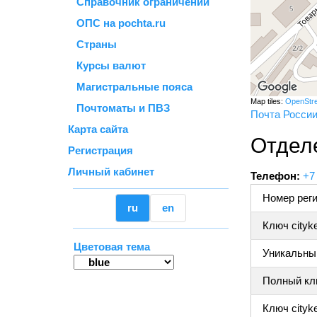
Справочник ограничений
ОПС на pochta.ru
Страны
Курсы валют
Магистральные пояса
Map tiles:
OpenStr
Почтоматы и ПВЗ
Почта Росси
Карта сайта
Отдел
Регистрация
Личный кабинет
Телефон:
+7
Номер реги
ru
en
Ключ cityk
Цветовая тема
Уникальный
Полный клю
Ключ cityke