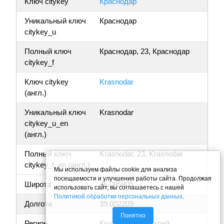
Ключ citykey
Краснодар
Уникальный ключ
Краснодар
citykey_u
Полный ключ
Краснодар, 23, Краснодар
citykey_f
Ключ citykey
Krasnodar
(англ.)
Уникальный ключ
Krasnodar
citykey_u_en
(англ.)
Полный ключ
Krasnodar, 23, Krasnodar
citykey_f_en (англ.)
Мы используем файлы cookie для анализа
посещаемости и улучшения работы сайта. Продолжая
Широта
45.085805
использовать сайт, вы соглашаетесь с нашей
Политикой обработки персональных данных
.
Долгота
39.002209
Понятно
Регион
Краснодарский край