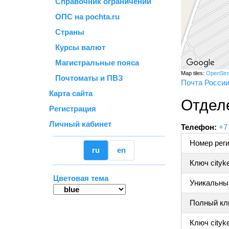
Справочник ограничений
ОПС на pochta.ru
Страны
Курсы валют
Магистральные пояса
Map tiles:
OpenStr
Почтоматы и ПВЗ
Почта Росси
Карта сайта
Отдел
Регистрация
Личный кабинет
Телефон:
+7
Номер реги
ru
en
Ключ cityk
Цветовая тема
Уникальный
Полный клю
Ключ cityke