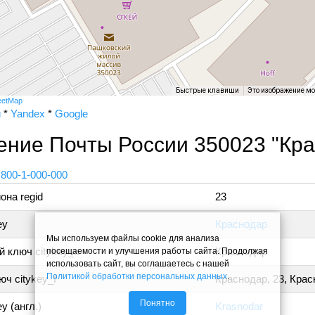
Быстрые клавиши
Это изображение м
eetMap
и
*
Yandex
*
Google
ение Почты России 350023 "Кра
 800-1-000-000
она regid
23
ey
Краснодар
Мы используем файлы cookie для анализа
 ключ citykey_u
Краснодар
посещаемости и улучшения работы сайта. Продолжая
использовать сайт, вы соглашаетесь с нашей
Политикой обработки персональных данных
.
ч citykey_f
Краснодар, 23, Кра
Понятно
y (англ.)
Krasnodar