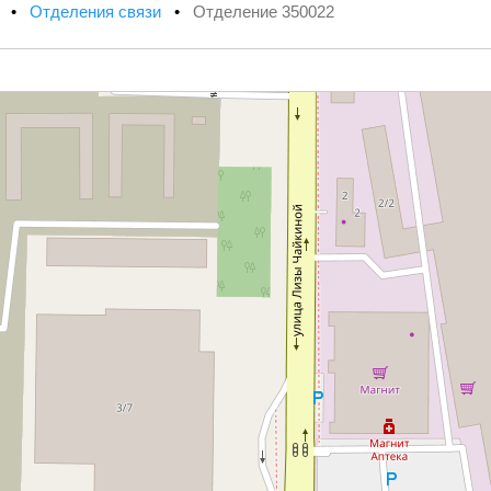
х
•
Отделения связи
•
Отделение 350022