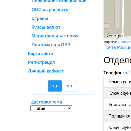
Справочник ограничений
ОПС на pochta.ru
Страны
Курсы валют
Магистральные пояса
Map tiles:
OpenStr
Почтоматы и ПВЗ
Почта Росси
Карта сайта
Отдел
Регистрация
Личный кабинет
Телефон:
+7
Номер реги
ru
en
Ключ cityk
Цветовая тема
Уникальный
Полный клю
Ключ cityke