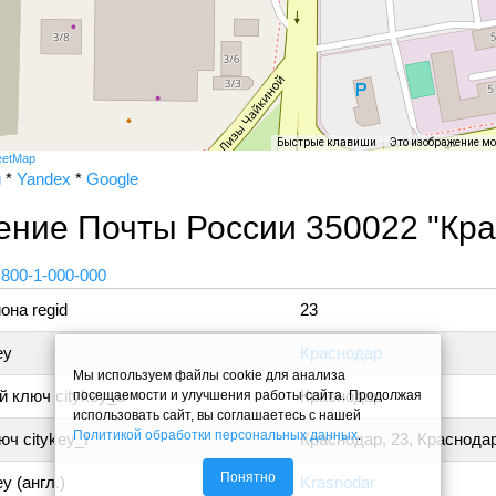
Быстрые клавиши
Это изображение м
eetMap
и
*
Yandex
*
Google
ение Почты России 350022 "Кра
 800-1-000-000
она regid
23
ey
Краснодар
Мы используем файлы cookie для анализа
 ключ citykey_u
Краснодар
посещаемости и улучшения работы сайта. Продолжая
использовать сайт, вы соглашаетесь с нашей
Политикой обработки персональных данных
.
ч citykey_f
Краснодар, 23, Краснода
Понятно
y (англ.)
Krasnodar