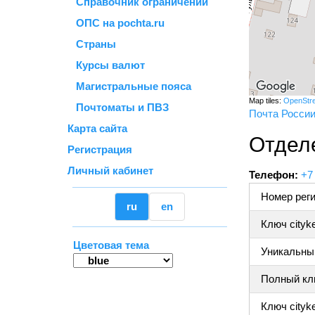
Справочник ограничений
ОПС на pochta.ru
Страны
Курсы валют
Магистральные пояса
Map tiles:
OpenStr
Почтоматы и ПВЗ
Почта Росси
Карта сайта
Отдел
Регистрация
Личный кабинет
Телефон:
+7
Номер реги
ru
en
Ключ cityk
Цветовая тема
Уникальный
Полный клю
Ключ cityke