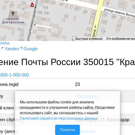
Быстрые клавиши
Это изображение м
eetMap
и
*
Yandex
*
Google
ение Почты России 350015 "Кра
 800-1-000-000
она regid
23
ey
Краснодар
Мы используем файлы cookie для анализа
 ключ citykey_u
Краснодар
посещаемости и улучшения работы сайта. Продолжая
использовать сайт, вы соглашаетесь с нашей
Политикой обработки персональных данных
.
ч citykey_f
Краснодар, 23, Краснодар
Понятно
y (англ.)
Krasnodar