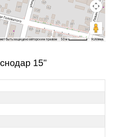
ожет быть защищено авторским правом
Условия
50 м
снодар 15"