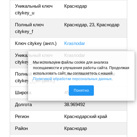
Уникальный ключ
Краснодар
citykey_u
Полный ключ
Краснодар, 23, Краснодар
citykey_f
Ключ citykey (англ.)
Krasnodar
Уникальный ключ
Krasnodar
citykey_u_en (англ.)
Мы используем файлы cookie для анализа
посещаемости и улучшения работы сайта. Продолжая
использовать сайт, вы соглашаетесь с нашей
Полный ключ
Krasnodar, 23, Krasnodar
Политикой обработки персональных данных
.
citykey_f_en (англ.)
Понятно
Широта
45.024731
Долгота
38.969492
Регион
Краснодарский край
Район
Краснодар