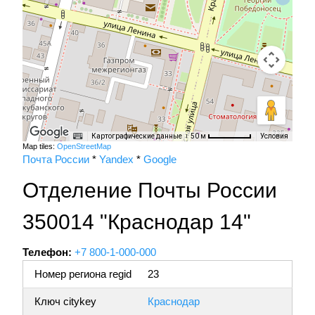
Картографические данные
Условия
50 м
Map tiles:
OpenStreetMap
Почта России
*
Yandex
*
Google
Отделение Почты России
350014 "Краснодар 14"
Телефон:
+7 800-1-000-000
Номер региона regid
23
Ключ citykey
Краснодар