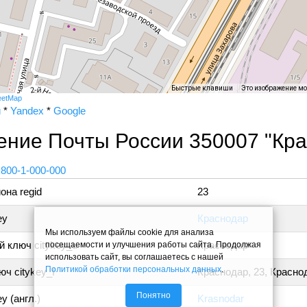
Быстрые клавиши
Это изображение м
eetMap
и
*
Yandex
*
Google
ение Почты России 350007 "Кра
 800-1-000-000
она regid
23
ey
Краснодар
Мы используем файлы cookie для анализа
 ключ citykey_u
Краснодар
посещаемости и улучшения работы сайта. Продолжая
использовать сайт, вы соглашаетесь с нашей
Политикой обработки персональных данных
.
ч citykey_f
Краснодар, 23, Красно
Понятно
y (англ.)
Krasnodar