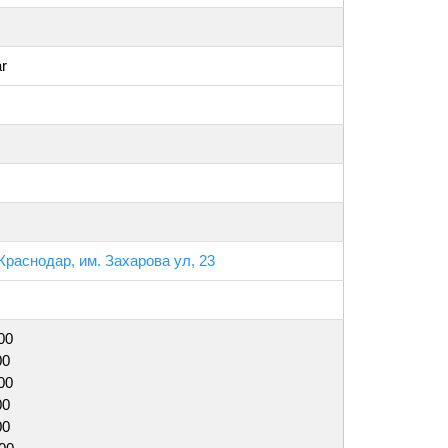
ar
Краснодар, им. Захарова ул, 23
00
00
00
00
00