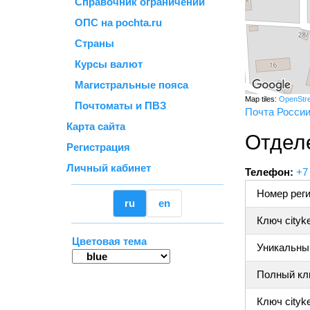
Справочник ограничений
ОПС на pochta.ru
Страны
Курсы валют
Магистральные пояса
Map tiles:
OpenStr
Почтоматы и ПВЗ
Почта Росси
Карта сайта
Отдел
Регистрация
Личный кабинет
Телефон:
+7
Номер реги
ru
en
Ключ cityk
Цветовая тема
Уникальный
Полный клю
Ключ cityke