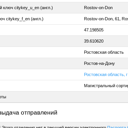
 ключ citykey_u_en (англ.)
Rostov-on-Don
ч citykey_f_en (англ.)
Rostov-on-Don, 61, Ro
47.198505
39.610620
Ростовская область
Ростов-на-Дону
Ростовская область, г
Магистральный сорти
оты
выдача отправлений
!
Этого отделения нет в текущей версии электронного
Паспорта