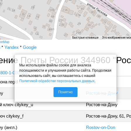
Быстрые клавиши
Это изображение мо
eetMap
и
*
Yandex
*
Google
ение Почты России 344960 "Ро
Мы используем файлы cookie для анализа
посещаемости и улучшения работы сайта. Продолжая
 800-1-000-000
использовать сайт, вы соглашаетесь с нашей
Политикой обработки персональных данных
.
она regid
61
Понятно
ey
Ростов-на-Дону
 ключ citykey_u
Ростов-на-Дону
ч citykey_f
Ростов-на-Дону, 61, Р
y (англ.)
Rostov-on-Don