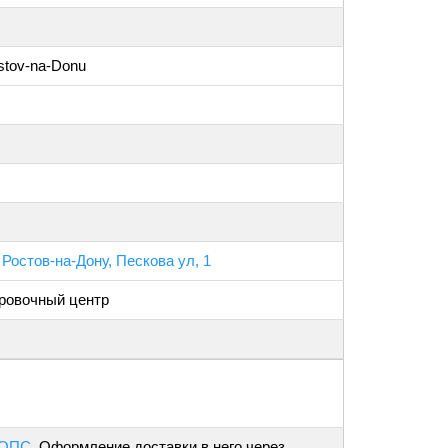
stov-na-Donu
 Ростов-на-Дону, Пескова ул, 1
ровочный центр
 ОПС
. Оформление доставки в него через