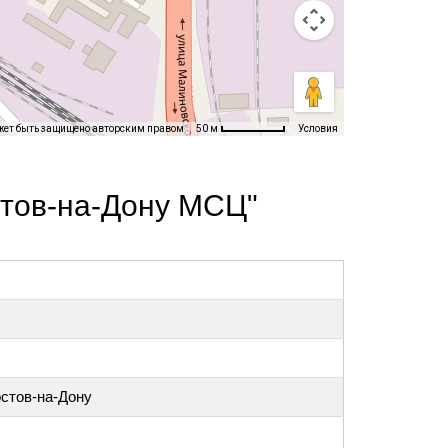
жет быть защищено авторским правом
Условия
50 м
стов-на-Дону МСЦ"
остов-на-Дону