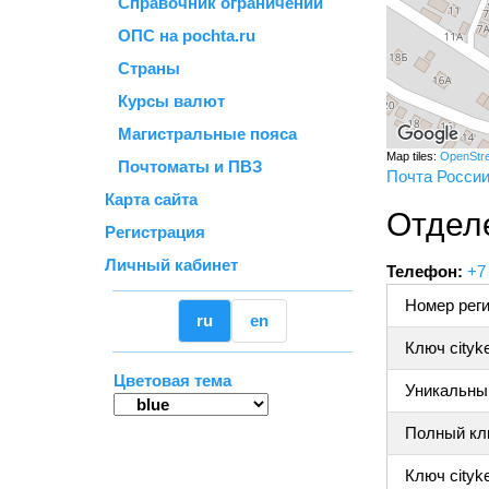
Справочник ограничений
ОПС на pochta.ru
Страны
Курсы валют
Магистральные пояса
Map tiles:
OpenStr
Почтоматы и ПВЗ
Почта Росси
Карта сайта
Отдел
Регистрация
Личный кабинет
Телефон:
+7
Номер реги
ru
en
Ключ cityk
Цветовая тема
Уникальный
Полный клю
Ключ cityke