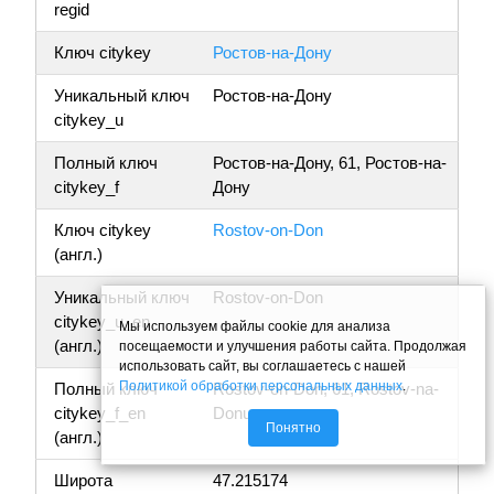
regid
Ключ citykey
Ростов-на-Дону
Уникальный ключ
Ростов-на-Дону
citykey_u
Полный ключ
Ростов-на-Дону, 61, Ростов-на-
citykey_f
Дону
Ключ citykey
Rostov-on-Don
(англ.)
Уникальный ключ
Rostov-on-Don
citykey_u_en
Мы используем файлы cookie для анализа
(англ.)
посещаемости и улучшения работы сайта. Продолжая
использовать сайт, вы соглашаетесь с нашей
Политикой обработки персональных данных
.
Полный ключ
Rostov-on-Don, 61, Rostov-na-
citykey_f_en
Donu
Понятно
(англ.)
Широта
47.215174