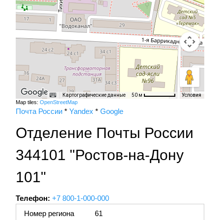
Картографические данные
Условия
50 м
Map tiles:
OpenStreetMap
Почта России
*
Yandex
*
Google
Отделение Почты России
344101 "Ростов-на-Дону
101"
Телефон:
+7 800-1-000-000
Номер региона
61