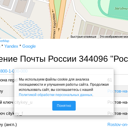
Быстрые клавиши
Это изображение мо
eetMap
и
*
Yandex
*
Google
ние Почты России 344096 "Рос
 800-1-000-000
Мы используем файлы cookie для анализа
она regid
61
посещаемости и улучшения работы сайта. Продолжая
использовать сайт, вы соглашаетесь с нашей
ey
Ростов-на
Политикой обработки персональных данных
.
 ключ citykey_u
Ростов-на
Понятно
ч citykey_f
Ростов-на
y (англ.)
Rostov-on