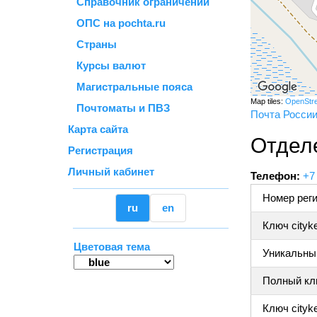
Справочник ограничений
ОПС на pochta.ru
Страны
Курсы валют
Магистральные пояса
Map tiles:
OpenStr
Почтоматы и ПВЗ
Почта Росси
Карта сайта
Отделе
Регистрация
Личный кабинет
Телефон:
+7
Номер реги
ru
en
Ключ cityk
Цветовая тема
Уникальный
Полный клю
Ключ cityke