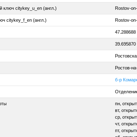
 ключ citykey_u_en (англ.)
Rostov-on
ч citykey_f_en (англ.)
Rostov-on
47.288688
39.695870
Ростовска
Ростов-на
б-р Комаро
Отделение
оты
пн, открыт
вт, открыто
ср, открыт
чт, открыто
пт, открыто