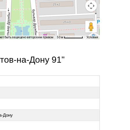
жет быть защищено авторским правом
Условия
50 м
тов-на-Дону 91"
на-Дону