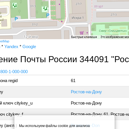
Быстрые клавиши
Это изображение мо
eetMap
и
*
Yandex
*
Google
ние Почты России 344091 "Рос
 800-1-000-000
она regid
61
ey
Ростов-на-Дону
 ключ citykey_u
Ростов-на-Дону
ч citykey_f
Ростов-на-Дону, 61, Ростов-
y (англ.)
Rostov-on-Don
Мы используем файлы cookie для анализа