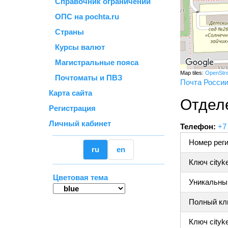
Справочник ограничений
ОПС на pochta.ru
Страны
Курсы валют
Магистральные пояса
Map tiles:
OpenStr
Почтоматы и ПВЗ
Почта Росси
Карта сайта
Отделе
Регистрация
Личный кабинет
Телефон:
+7
Номер реги
ru
en
Ключ cityk
Цветовая тема
Уникальный
Полный клю
Ключ cityke