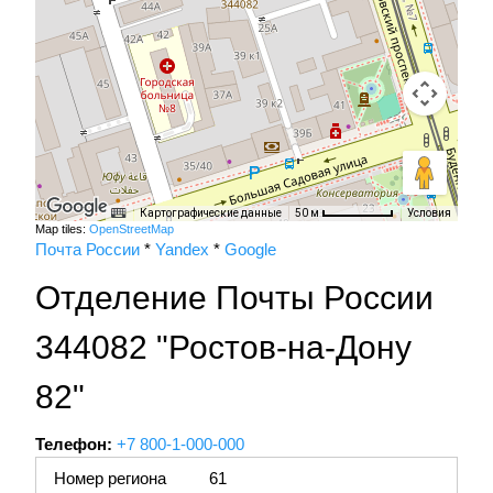
Картографические данные
Условия
50 м
Map tiles:
OpenStreetMap
Почта России
*
Yandex
*
Google
Отделение Почты России
344082 "Ростов-на-Дону
82"
Телефон:
+7 800-1-000-000
Номер региона
61