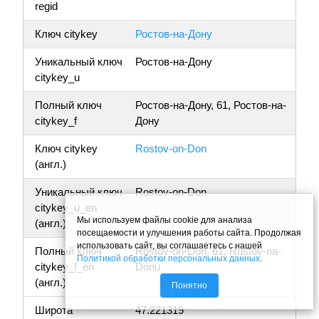
regid
Ключ citykey
Ростов-на-Дону
Уникальный ключ
Ростов-на-Дону
citykey_u
Полный ключ
Ростов-на-Дону, 61, Ростов-на-
citykey_f
Дону
Ключ citykey
Rostov-on-Don
(англ.)
Уникальный ключ
Rostov-on-Don
citykey_u_en
Мы используем файлы cookie для анализа
(англ.)
посещаемости и улучшения работы сайта. Продолжая
использовать сайт, вы соглашаетесь с нашей
Полный ключ
Rostov-on-Don, 61, Rostov-na-
Политикой обработки персональных данных
.
citykey_f_en
Donu
(англ.)
Понятно
Широта
47.221319