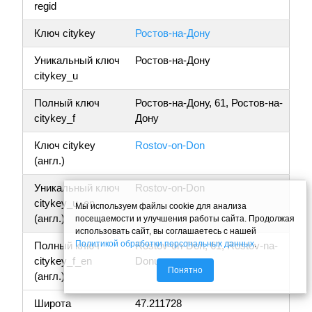
regid
Ключ citykey
Ростов-на-Дону
Уникальный ключ
Ростов-на-Дону
citykey_u
Полный ключ
Ростов-на-Дону, 61, Ростов-на-
citykey_f
Дону
Ключ citykey
Rostov-on-Don
(англ.)
Уникальный ключ
Rostov-on-Don
citykey_u_en
Мы используем файлы cookie для анализа
(англ.)
посещаемости и улучшения работы сайта. Продолжая
использовать сайт, вы соглашаетесь с нашей
Политикой обработки персональных данных
.
Полный ключ
Rostov-on-Don, 61, Rostov-na-
citykey_f_en
Donu
Понятно
(англ.)
Широта
47.211728