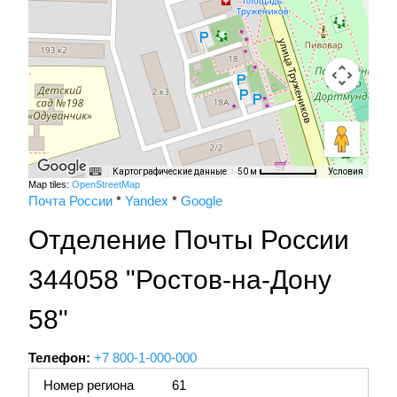
Картографические данные
Условия
50 м
Map tiles:
OpenStreetMap
Почта России
*
Yandex
*
Google
Отделение Почты России
344058 "Ростов-на-Дону
58"
Телефон:
+7 800-1-000-000
Номер региона
61