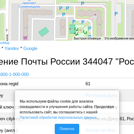
Быстрые клавиши
Это изображение мо
eetMap
и
*
Yandex
*
Google
ние Почты России 344047 "Рос
 800-1-000-000
она regid
61
ey
Ростов-на-Дону
Мы используем файлы cookie для анализа
 ключ citykey_u
Ростов-на-Дону
посещаемости и улучшения работы сайта. Продолжая
использовать сайт, вы соглашаетесь с нашей
Политикой обработки персональных данных
.
ч citykey_f
Ростов-на-Дону, 61, Ро
Понятно
y (англ.)
Rostov-on-Don