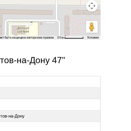
жет быть защищено авторским правом
Условия
50 м
тов-на-Дону 47"
стов-на-Дону