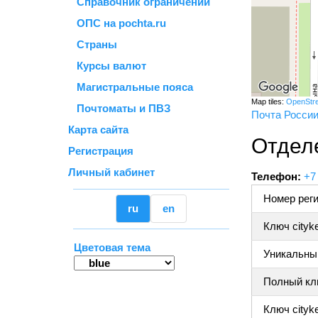
Справочник ограничений
ОПС на pochta.ru
Страны
Курсы валют
Магистральные пояса
Map tiles:
OpenStr
Почтоматы и ПВЗ
Почта Росси
Карта сайта
Отделе
Регистрация
Личный кабинет
Телефон:
+7
Номер реги
ru
en
Ключ cityk
Цветовая тема
Уникальный
Полный клю
Ключ cityke