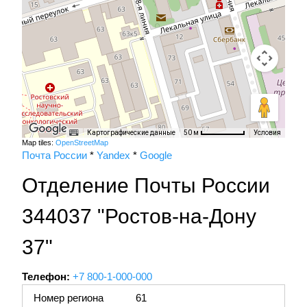
Картографические данные
Условия
50 м
Map tiles:
OpenStreetMap
Почта России
*
Yandex
*
Google
Отделение Почты России
344037 "Ростов-на-Дону
37"
Телефон:
+7 800-1-000-000
Номер региона
61