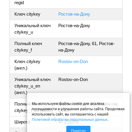
regid
Ключ citykey
Ростов-на-Дону
Уникальный ключ
Ростов-на-Дону
citykey_u
Полный ключ
Ростов-на-Дону, 61, Ростов-
citykey_f
на-Дону
Ключ citykey
Rostov-on-Don
(англ.)
Уникальный ключ
Rostov-on-Don
citykey_u_en
(англ.)
Полный ключ
Rostov-on-Don, 61, Rostov-na-
Мы используем файлы cookie для анализа
посещаемости и улучшения работы сайта. Продолжая
citykey_f_en (англ.)
Donu
использовать сайт, вы соглашаетесь с нашей
Политикой обработки персональных данных
.
Широта
47.239278
Понятно