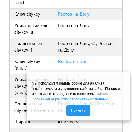
regid
Ключ citykey
Ростов-на-Дону
Уникальный ключ
Ростов-на-Дону
citykey_u
Полный ключ
Ростов-на-Дону, 61, Ростов-
citykey_f
на-Дону
Ключ citykey
Rostov-on-Don
(англ.)
Уникальный ключ
Rostov-on-Don
Мы используем файлы cookie для анализа
citykey_u_en
посещаемости и улучшения работы сайта. Продолжая
(англ.)
использовать сайт, вы соглашаетесь с нашей
Политикой обработки персональных данных
.
Полный ключ
Rostov-on-Don, 61, Rostov-na-
citykey_f_en (англ.)
Donu
Понятно
Широта
47.229525