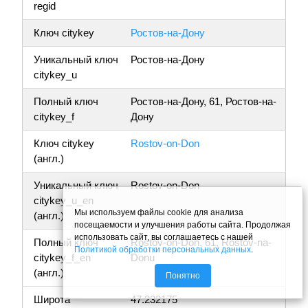
regid
Ключ citykey
Ростов-на-Дону
Уникальный ключ
Ростов-на-Дону
citykey_u
Полный ключ
Ростов-на-Дону, 61, Ростов-на-
citykey_f
Дону
Ключ citykey
Rostov-on-Don
(англ.)
Уникальный ключ
Rostov-on-Don
citykey_u_en
Мы используем файлы cookie для анализа
(англ.)
посещаемости и улучшения работы сайта. Продолжая
использовать сайт, вы соглашаетесь с нашей
Полный ключ
Rostov-on-Don, 61, Rostov-na-
Политикой обработки персональных данных
.
citykey_f_en
Donu
(англ.)
Понятно
Широта
47.232175