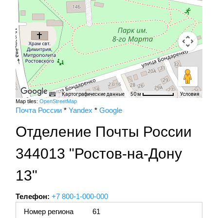
Картографические данные
Условия
50 м
Map tiles:
OpenStreetMap
Почта России
*
Yandex
*
Google
Отделение Почты России
344013 "Ростов-на-Дону
13"
Телефон:
+7 800-1-000-000
Номер региона
61