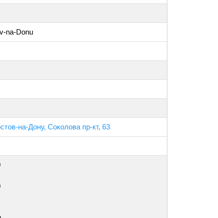
ov-na-Donu
стов-на-Дону, Соколова пр-кт, 63
0
0