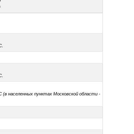
0
0
С.
С.
С (в населенных пунктах Московской области -