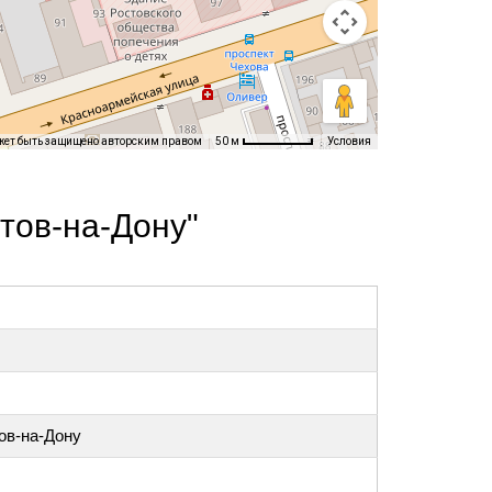
жет быть защищено авторским правом
Условия
50 м
тов-на-Дону"
тов-на-Дону