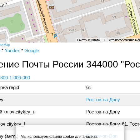
Быстрые клавиши
Это изображение мо
eetMap
и
*
Yandex
*
Google
ение Почты России 344000 "Рос
 800-1-000-000
она regid
61
ey
Ростов-на-Дону
 ключ citykey_u
Ростов-на-Дону
ч citykey_f
Ростов-на-Дону, 61, Рос
y (англ.)
Rostov-on-Don
Мы используем файлы cookie для анализа