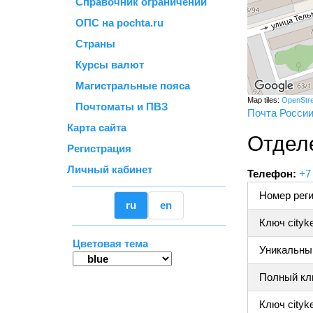
Справочник ограничений
ОПС на pochta.ru
Страны
Курсы валют
Магистральные пояса
Map tiles:
OpenStr
Почтоматы и ПВЗ
Почта Росси
Карта сайта
Отдел
Регистрация
Личный кабинет
Телефон:
+7
Номер реги
ru
en
Ключ cityk
Цветовая тема
Уникальный
Полный клю
Ключ cityke