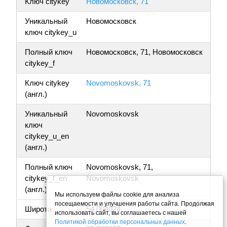
Ключ citykey
Новомосковск, 71
Уникальный
Новомосковск
ключ citykey_u
Полный ключ
Новомосковск, 71, Новомосковск
citykey_f
Ключ citykey
Novomoskovsk, 71
(англ.)
Уникальный
Novomoskovsk
ключ
citykey_u_en
(англ.)
Полный ключ
Novomoskovsk, 71,
citykey_f_en
Novomoskovsk
(англ.)
Мы используем файлы cookie для анализа
посещаемости и улучшения работы сайта. Продолжая
Широта
54.004024
использовать сайт, вы соглашаетесь с нашей
Политикой обработки персональных данных
.