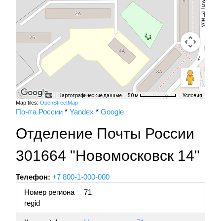
Картографические данные
Условия
50 м
Map tiles:
OpenStreetMap
Почта России
*
Yandex
*
Google
Отделение Почты России
301664 "Новомосковск 14"
Телефон:
+7 800-1-000-000
Номер региона
71
regid