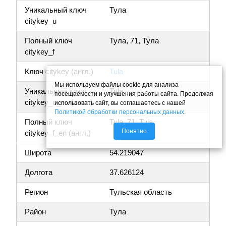
Уникальный ключ
Тула
citykey_u
Полный ключ
Тула, 71, Тула
citykey_f
Ключ citykey (англ.)
Tula
Мы используем файлы cookie для анализа
Уникальный ключ
Tula
посещаемости и улучшения работы сайта. Продолжая
citykey_u_en (англ.)
использовать сайт, вы соглашаетесь с нашей
Политикой обработки персональных данных
.
Полный ключ
Tula, 71, Tula
Понятно
citykey_f_en (англ.)
Широта
54.219047
Долгота
37.626124
Регион
Тульская область
Район
Тула