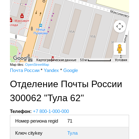
Картографические данные
Условия
50 м
Map tiles:
OpenStreetMap
Почта России
*
Yandex
*
Google
Отделение Почты России
300062 "Тула 62"
Телефон:
+7 800-1-000-000
Номер региона regid
71
Ключ citykey
Тула