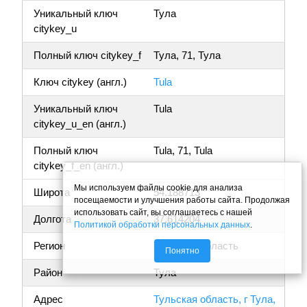
Уникальный ключ
Тула
citykey_u
Полный ключ citykey_f
Тула, 71, Тула
Ключ citykey (англ.)
Tula
Уникальный ключ
Tula
citykey_u_en (англ.)
Полный ключ
Tula, 71, Tula
citykey_f_en (англ.)
Мы используем файлы cookie для анализа
Широта
54.188713
посещаемости и улучшения работы сайта. Продолжая
использовать сайт, вы соглашаетесь с нашей
Долгота
37.614204
Политикой обработки персональных данных
.
Регион
Тульская область
Понятно
Район
Тула
Адрес
Тульская область, г Тула,