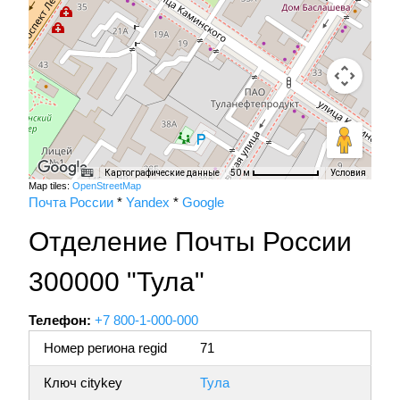
Картографические данные
Условия
50 м
Map tiles:
OpenStreetMap
Почта России
*
Yandex
*
Google
Отделение Почты России
300000 "Тула"
Телефон:
+7 800-1-000-000
Номер региона regid
71
Ключ citykey
Тула