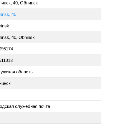
инск, 40, Обнинск
insk, 40
insk
insk, 40, Obninsk
095174
611913
ужская область
нинск
одская служебная почта