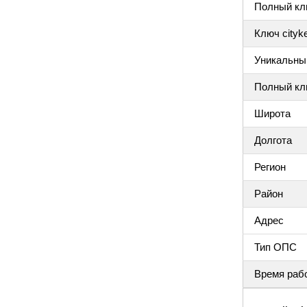
Полный клю
Ключ cityke
Уникальный
Полный клю
Широта
Долгота
Регион
Район
Адрес
Тип ОПС
Время раб