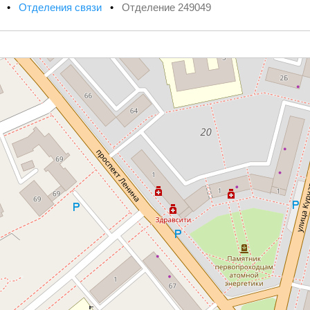
х
•
Отделения связи
•
Отделение 249049