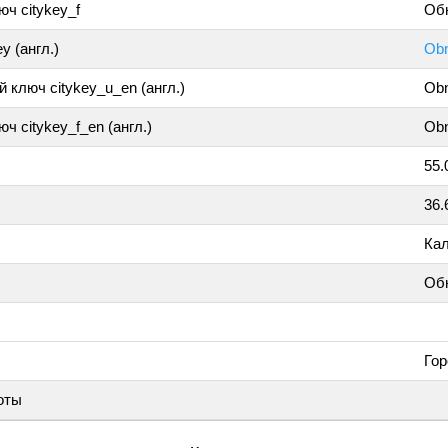
ч citykey_f
Обн
y (англ.)
Obn
 ключ citykey_u_en (англ.)
Obn
ч citykey_f_en (англ.)
Obn
55.
36.
Кал
Об
Гор
оты