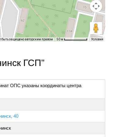
т быть защищено авторским правом
Условия
50 м
нинск ГСП"
инат ОПС указаны координаты центра
инск, 40
нинск