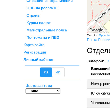
Справочник ограничений
ОПС на pochta.ru
Страны
Курсы валют
Магистральные пояса
Map tiles:
OpenStr
Почтоматы и ПВЗ
Почта Росси
Карта сайта
Отдел
Регистрация
Личный кабинет
Телефон:
+7
Внимание
ru
en
населенног
Номер реги
Цветовая тема
Ключ cityk
Уникальный