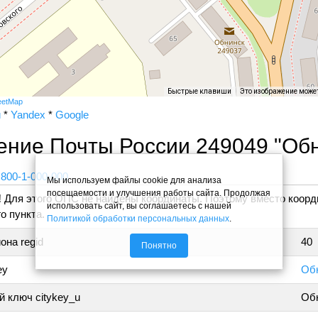
Быстрые клавиши
Это изображение може
eetMap
и
*
Yandex
*
Google
ение Почты России 249049 "Об
 800-1-000-000
Мы используем файлы cookie для анализа
посещаемости и улучшения работы сайта. Продолжая
!
Для этого ОПС не найдены координаты. Поэтому вместо коорд
использовать сайт, вы соглашаетесь с нашей
о пункта.
Политикой обработки персональных данных
.
она regid
40
Понятно
ey
Обн
 ключ citykey_u
Об