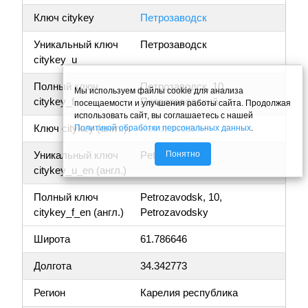
Ключ citykey
Петрозаводск
Уникальный ключ
Петрозаводск
citykey_u
Полный ключ
Петрозаводск, 10,
Мы используем файлы cookie для анализа
citykey_f
Петрозаводский
посещаемости и улучшения работы сайта. Продолжая
использовать сайт, вы соглашаетесь с нашей
Ключ citykey (англ.)
Petrozavodsk
Политикой обработки персональных данных
.
Понятно
Уникальный ключ
Petrozavodsk
citykey_u_en (англ.)
Полный ключ
Petrozavodsk, 10,
citykey_f_en (англ.)
Petrozavodsky
Широта
61.786646
Долгота
34.342773
Регион
Карелия республика