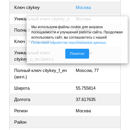
Ключ citykey
Москва
Уникальный ключ citykey_u
Москва
Мы используем файлы cookie для анализа
Полный ключ citykey_f
Москва, 77
посещаемости и улучшения работы сайта. Продолжая
использовать сайт, вы соглашаетесь с нашей
Ключ citykey (англ.)
Moscow
Политикой обработки персональных данных
.
Уникальный ключ
Moscow
Понятно
citykey_u_en (англ.)
Полный ключ citykey_f_en
Moscow, 77
(англ.)
Широта
55.755814
Долгота
37.617635
Регион
Москва
Район