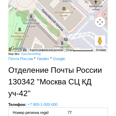
Картографические данные
Условия
50 м
Map tiles:
OpenStreetMap
Почта России
*
Yandex
*
Google
Отделение Почты России
130342 "Москва СЦ КД
уч-42"
Телефон:
+7 800-1-000-000
Номер региона regid
77