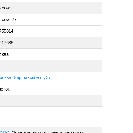
scow
scow, 77
755814
617635
сква
осква, Варшавское ш, 37
асток
 ОПС
. Оформление доставки в него через