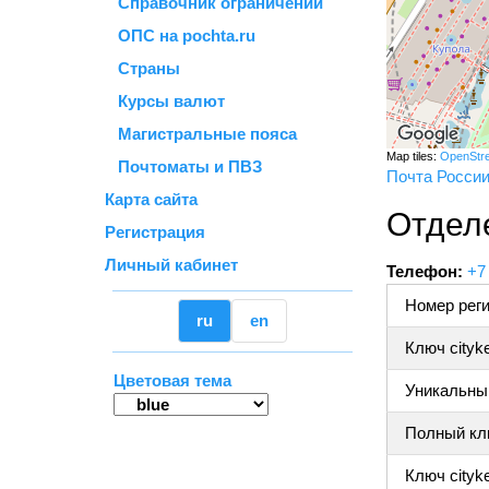
Справочник ограничений
ОПС на pochta.ru
Страны
Курсы валют
Магистральные пояса
Map tiles:
OpenStr
Почтоматы и ПВЗ
Почта Росси
Карта сайта
Отдел
Регистрация
Личный кабинет
Телефон:
+7
Номер реги
ru
en
Ключ cityk
Цветовая тема
Уникальный
Полный клю
Ключ cityke