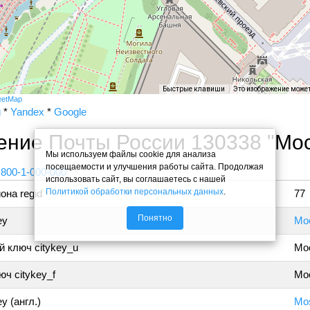
Быстрые клавиши
Это изображение може
eetMap
и
*
Yandex
*
Google
ение Почты России 130338 "Мос
Мы используем файлы cookie для анализа
посещаемости и улучшения работы сайта. Продолжая
 800-1-000-000
использовать сайт, вы соглашаетесь с нашей
Политикой обработки персональных данных
.
она regid
77
Понятно
ey
Мо
 ключ citykey_u
Мо
ч citykey_f
Мос
y (англ.)
Mo