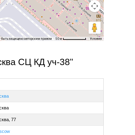
т быть защищено авторским правом
Условия
50 м
ква СЦ КД уч-38"
сква
сква
ква, 77
scow