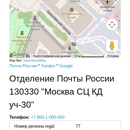
Картографические данные
Условия
50 м
Map tiles:
OpenStreetMap
Почта России
*
Yandex
*
Google
Отделение Почты России
130330 "Москва СЦ КД
уч-30"
Телефон:
+7 800-1-000-000
Номер региона regid
77