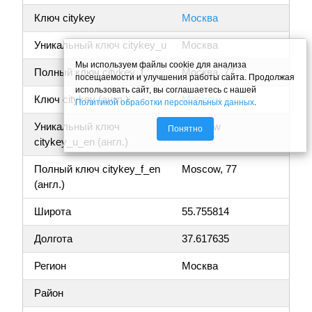
Ключ citykey
Москва
Уникальный ключ citykey_u
Москва
Мы используем файлы cookie для анализа
Полный ключ citykey_f
Москва, 77
посещаемости и улучшения работы сайта. Продолжая
использовать сайт, вы соглашаетесь с нашей
Ключ citykey (англ.)
Moscow
Политикой обработки персональных данных
.
Уникальный ключ
Moscow
Понятно
citykey_u_en (англ.)
Полный ключ citykey_f_en
Moscow, 77
(англ.)
Широта
55.755814
Долгота
37.617635
Регион
Москва
Район