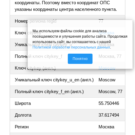
координаты. Поэтому вместо координат ОПС
указаны координаты центра населенного пункта.
Номер региона regid
77
Мы используем файлы cookie для анализа
Ключ citykey
Москва
посещаемости и улучшения работы сайта. Продолжая
использовать сайт, вы соглашаетесь с нашей
Уникальный ключ citykey_u
Москва
Политикой обработки персональных данных
.
Полный ключ citykey_f
Москва, 77
Понятно
Ключ citykey (англ.)
Moscow
Уникальный ключ citykey_u_en (англ.)
Moscow
Полный ключ citykey_f_en (англ.)
Moscow, 77
Широта
55.750446
Долгота
37.617494
Регион
Москва