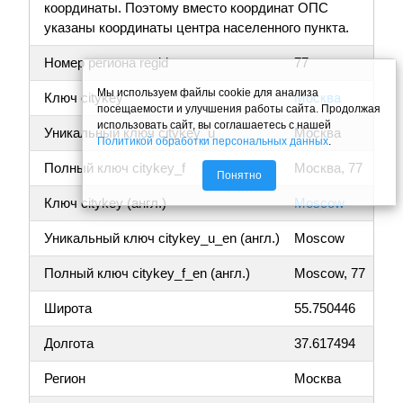
координаты. Поэтому вместо координат ОПС
указаны координаты центра населенного пункта.
Номер региона regid
77
Мы используем файлы cookie для анализа
Ключ citykey
Москва
посещаемости и улучшения работы сайта. Продолжая
использовать сайт, вы соглашаетесь с нашей
Уникальный ключ citykey_u
Москва
Политикой обработки персональных данных
.
Полный ключ citykey_f
Москва, 77
Понятно
Ключ citykey (англ.)
Moscow
Уникальный ключ citykey_u_en (англ.)
Moscow
Полный ключ citykey_f_en (англ.)
Moscow, 77
Широта
55.750446
Долгота
37.617494
Регион
Москва