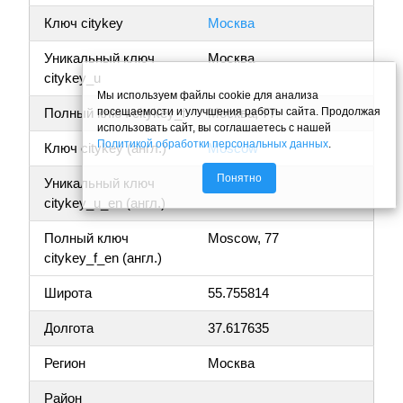
Ключ citykey
Москва
Уникальный ключ
Москва
citykey_u
Мы используем файлы cookie для анализа
посещаемости и улучшения работы сайта. Продолжая
Полный ключ citykey_f
Москва, 77
использовать сайт, вы соглашаетесь с нашей
Политикой обработки персональных данных
.
Ключ citykey (англ.)
Moscow
Понятно
Уникальный ключ
Moscow
citykey_u_en (англ.)
Полный ключ
Moscow, 77
citykey_f_en (англ.)
Широта
55.755814
Долгота
37.617635
Регион
Москва
Район