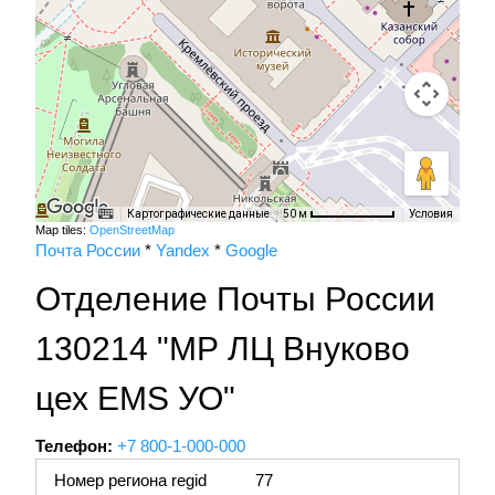
Картографические данные
Условия
50 м
Map tiles:
OpenStreetMap
Почта России
*
Yandex
*
Google
Отделение Почты России
130214 "МР ЛЦ Внуково
цех EMS УО"
Телефон:
+7 800-1-000-000
Номер региона regid
77