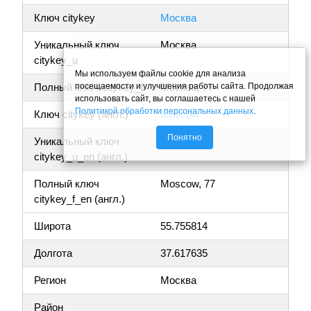
Ключ citykey
Москва
Уникальный ключ
Москва
citykey_u
Мы используем файлы cookie для анализа
посещаемости и улучшения работы сайта. Продолжая
Полный ключ citykey_f
Москва, 77
использовать сайт, вы соглашаетесь с нашей
Политикой обработки персональных данных
.
Ключ citykey (англ.)
Moscow
Понятно
Уникальный ключ
Moscow
citykey_u_en (англ.)
Полный ключ
Moscow, 77
citykey_f_en (англ.)
Широта
55.755814
Долгота
37.617635
Регион
Москва
Район