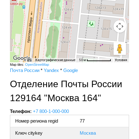
Картографические данные
Условия
50 м
Map tiles:
OpenStreetMap
Почта России
*
Yandex
*
Google
Отделение Почты России
129164 "Москва 164"
Телефон:
+7 800-1-000-000
Номер региона regid
77
Ключ citykey
Москва