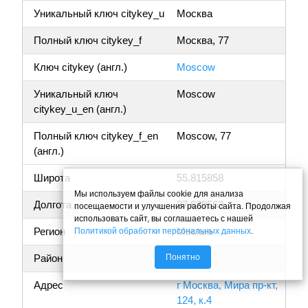
Уникальный ключ citykey_u
Москва
Полный ключ citykey_f
Москва, 77
Ключ citykey (англ.)
Moscow
Уникальный ключ
Moscow
citykey_u_en (англ.)
Полный ключ citykey_f_en
Moscow, 77
(англ.)
Широта
55.815858
Мы используем файлы cookie для анализа
Долгота
37.639563
посещаемости и улучшения работы сайта. Продолжая
использовать сайт, вы соглашаетесь с нашей
Регион
Москва
Политикой обработки персональных данных
.
Понятно
Район
Адрес
г Москва, Мира пр-кт,
124, к.4