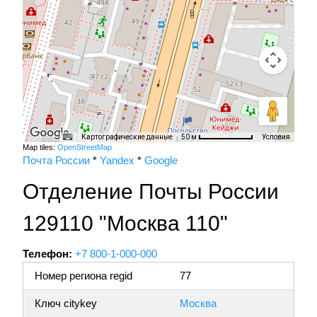
Картографические данные
Условия
50 м
Map tiles:
OpenStreetMap
Почта России
*
Yandex
*
Google
Отделение Почты России
129110 "Москва 110"
Телефон:
+7 800-1-000-000
Номер региона regid
77
Ключ citykey
Москва