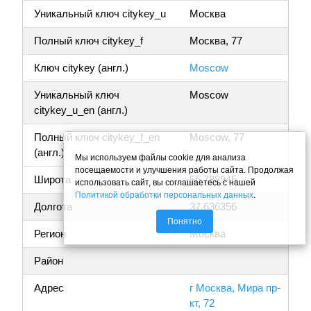
Уникальный ключ citykey_u
Москва
Полный ключ citykey_f
Москва, 77
Ключ citykey (англ.)
Moscow
Уникальный ключ
Moscow
citykey_u_en (англ.)
Полный ключ citykey_f_en
Moscow, 77
(англ.)
Мы используем файлы cookie для анализа
посещаемости и улучшения работы сайта. Продолжая
Широта
55.788945
использовать сайт, вы соглашаетесь с нашей
Политикой обработки персональных данных
.
Долгота
37.636356
Понятно
Регион
Москва
Район
Адрес
г Москва, Мира пр-
кт, 72