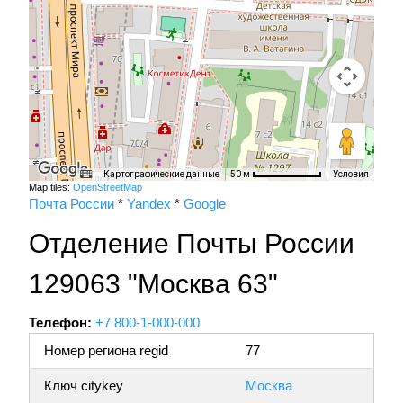
Картографические данные
Условия
50 м
Map tiles:
OpenStreetMap
Почта России
*
Yandex
*
Google
Отделение Почты России
129063 "Москва 63"
Телефон:
+7 800-1-000-000
Номер региона regid
77
Ключ citykey
Москва