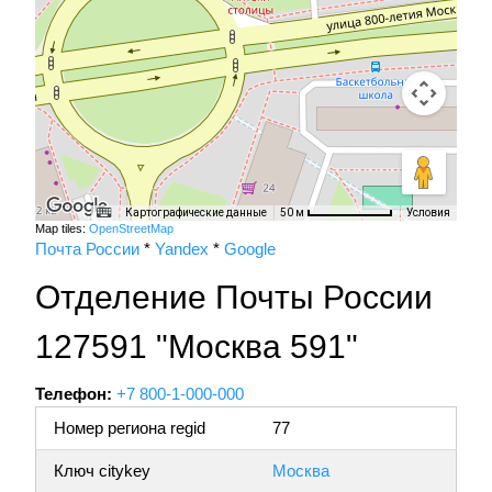
Картографические данные
Условия
50 м
Map tiles:
OpenStreetMap
Почта России
*
Yandex
*
Google
Отделение Почты России
127591 "Москва 591"
Телефон:
+7 800-1-000-000
Номер региона regid
77
Ключ citykey
Москва