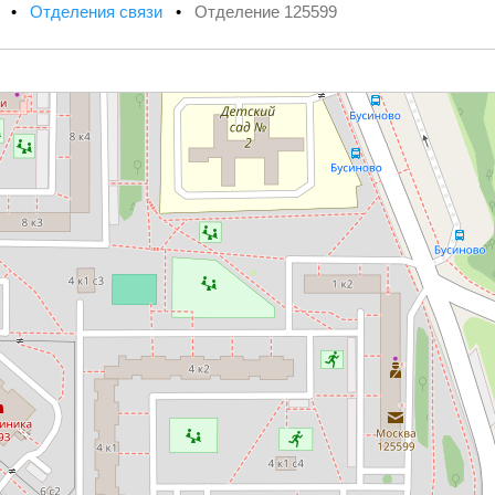
х
•
Отделения связи
•
Отделение 125599