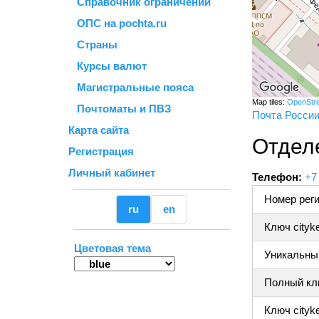
Справочник ограничений
ОПС на pochta.ru
Страны
Курсы валют
Магистральные пояса
Map tiles:
OpenStr
Почтоматы и ПВЗ
Почта Росси
Карта сайта
Отдел
Регистрация
Личный кабинет
Телефон:
+7
Номер реги
ru
en
Ключ cityk
Цветовая тема
Уникальный
Полный клю
Ключ cityke