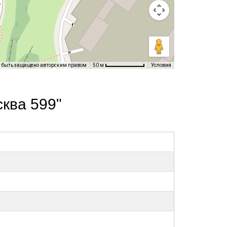
т быть защищено авторским правом
Условия
50 м
ква 599"