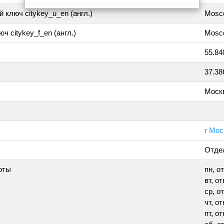
 ключ citykey_u_en (англ.)
Mosc
ч citykey_f_en (англ.)
Mosc
55.84
37.38
Моск
г Мос
Отде
оты
пн, о
вт, о
ср, о
чт, о
пт, о