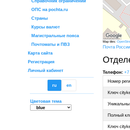
Справочник ограничений
ОПС на pochta.ru
Страны
Курсы валют
Магистральные пояса
Map tiles:
OpenStr
Почтоматы и ПВЗ
Почта Росси
Карта сайта
Отдел
Регистрация
Личный кабинет
Телефон:
+7
Номер реги
ru
en
Ключ cityk
Цветовая тема
Уникальный
Полный клю
Ключ cityke