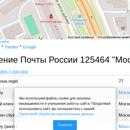
Быстрые клавиши
Это изображение може
eetMap
и
*
Yandex
*
Google
ение Почты России 125464 "Мос
 800-1-000-000
она regid
77
ey
Моск
Мы используем файлы cookie для анализа
 ключ citykey_u
Моск
посещаемости и улучшения работы сайта. Продолжая
использовать сайт, вы соглашаетесь с нашей
Политикой обработки персональных данных
.
ч citykey_f
Москв
Понятно
y (англ.)
Mosc