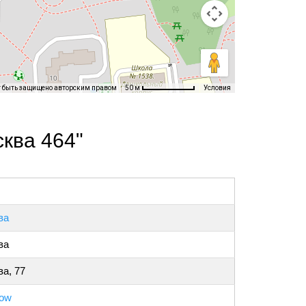
т быть защищено авторским правом
Условия
50 м
ква 464"
ва
ва
а, 77
ow