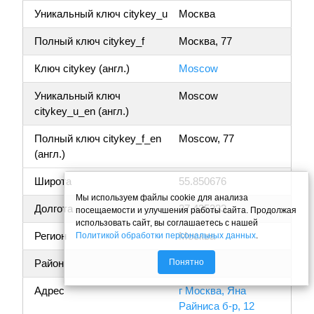
Уникальный ключ citykey_u
Москва
Полный ключ citykey_f
Москва, 77
Ключ citykey (англ.)
Moscow
Уникальный ключ
Moscow
citykey_u_en (англ.)
Полный ключ citykey_f_en
Moscow, 77
(англ.)
Широта
55.850676
Мы используем файлы cookie для анализа
Долгота
37.425333
посещаемости и улучшения работы сайта. Продолжая
использовать сайт, вы соглашаетесь с нашей
Регион
Москва
Политикой обработки персональных данных
.
Понятно
Район
Адрес
г Москва, Яна
Райниса б-р, 12