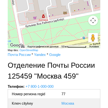
Картографические данные
Условия
50 м
Map tiles:
OpenStreetMap
Почта России
*
Yandex
*
Google
Отделение Почты России
125459 "Москва 459"
Телефон:
+7 800-1-000-000
Номер региона regid
77
Ключ citykey
Москва