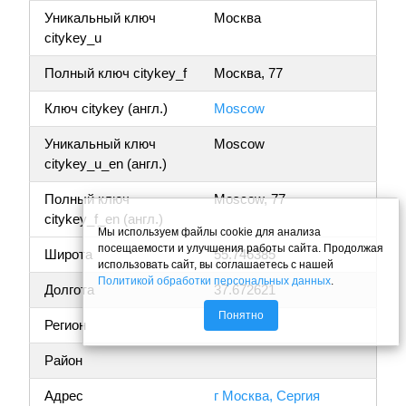
Уникальный ключ
Москва
citykey_u
Полный ключ citykey_f
Москва, 77
Ключ citykey (англ.)
Moscow
Уникальный ключ
Moscow
citykey_u_en (англ.)
Полный ключ
Moscow, 77
citykey_f_en (англ.)
Мы используем файлы cookie для анализа
посещаемости и улучшения работы сайта. Продолжая
Широта
55.746385
использовать сайт, вы соглашаетесь с нашей
Политикой обработки персональных данных
.
Долгота
37.672621
Понятно
Регион
Москва
Район
Адрес
г Москва, Сергия