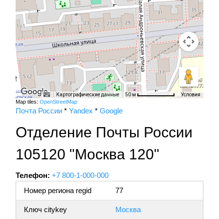
Картографические данные
Условия
50 м
Map tiles:
OpenStreetMap
Почта России
*
Yandex
*
Google
Отделение Почты России
105120 "Москва 120"
Телефон:
+7 800-1-000-000
Номер региона regid
77
Ключ citykey
Москва