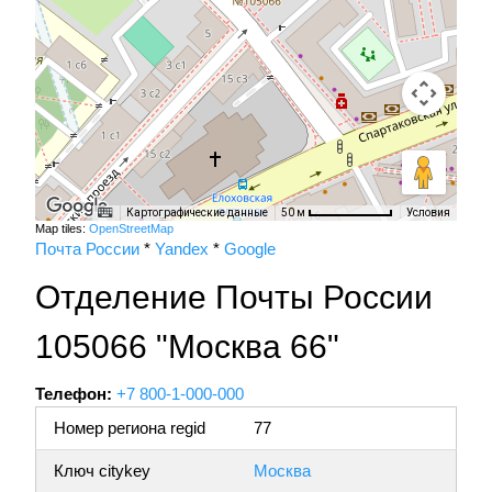
Картографические данные
Условия
50 м
Map tiles:
OpenStreetMap
Почта России
*
Yandex
*
Google
Отделение Почты России
105066 "Москва 66"
Телефон:
+7 800-1-000-000
Номер региона regid
77
Ключ citykey
Москва