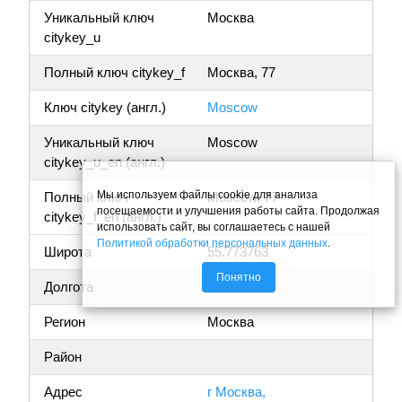
Уникальный ключ
Москва
citykey_u
Полный ключ citykey_f
Москва, 77
Ключ citykey (англ.)
Moscow
Уникальный ключ
Moscow
citykey_u_en (англ.)
Мы используем файлы cookie для анализа
Полный ключ
Moscow, 77
посещаемости и улучшения работы сайта. Продолжая
citykey_f_en (англ.)
использовать сайт, вы соглашаетесь с нашей
Политикой обработки персональных данных
.
Широта
55.773763
Понятно
Долгота
37.675002
Регион
Москва
Район
Адрес
г Москва,