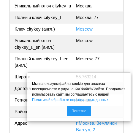
Уникальный ключ citykey_u
Москва
Полный ключ citykey_f
Москва, 77
Ключ citykey (англ.)
Moscow
Уникальный ключ
Moscow
citykey_u_en (англ.)
Полный ключ citykey_f_en
Moscow, 77
(англ.)
Широта
55.763214
Мы используем файлы cookie для анализа
Долгота
37.656173
посещаемости и улучшения работы сайта. Продолжая
использовать сайт, вы соглашаетесь с нашей
Регион
Москва
Политикой обработки персональных данных
.
Понятно
Район
Адрес
г Москва, Земляной
Вал ул, 2