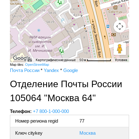
Картографические данные
Условия
50 м
Map tiles:
OpenStreetMap
Почта России
*
Yandex
*
Google
Отделение Почты России
105064 "Москва 64"
Телефон:
+7 800-1-000-000
Номер региона regid
77
Ключ citykey
Москва