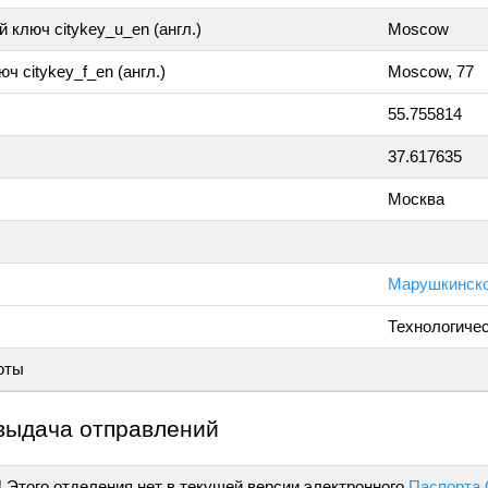
 ключ citykey_u_en (англ.)
Moscow
ч citykey_f_en (англ.)
Moscow, 77
55.755814
37.617635
Москва
Марушкинско
Технологиче
оты
выдача отправлений
!
Этого отделения нет в текущей версии электронного
Паспорта