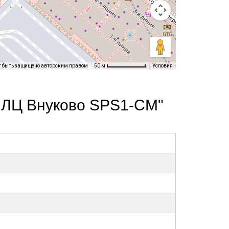
т быть защищено авторским правом
Условия
50 м
 ЛЦ Внуково SPS1-СМ"