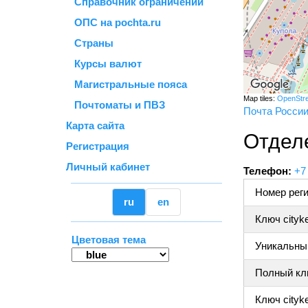
Справочник ограничений
ОПС на pochta.ru
Страны
Курсы валют
Магистральные пояса
Map tiles:
OpenStr
Почтоматы и ПВЗ
Почта Росси
Карта сайта
Отдел
Регистрация
Личный кабинет
Телефон:
+7
Номер реги
ru
en
Ключ cityk
Цветовая тема
Уникальный
Полный клю
Ключ cityke