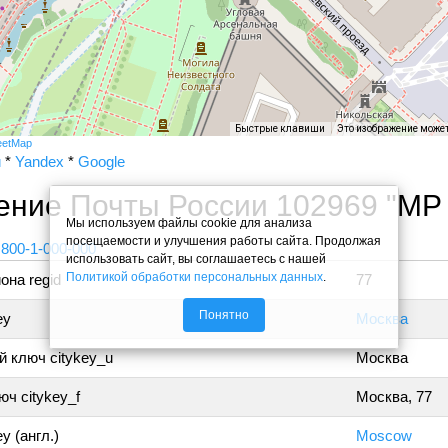
Быстрые клавиши
Это изображение може
eetMap
и
*
Yandex
*
Google
ение Почты России 102969 "МР
Мы используем файлы cookie для анализа
посещаемости и улучшения работы сайта. Продолжая
 800-1-000-000
использовать сайт, вы соглашаетесь с нашей
Политикой обработки персональных данных
.
она regid
77
Понятно
ey
Москва
 ключ citykey_u
Москва
ч citykey_f
Москва, 77
y (англ.)
Moscow