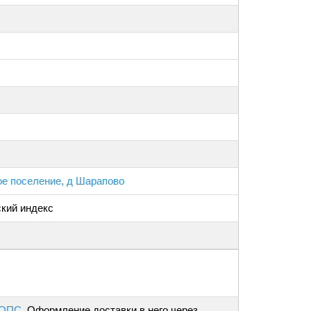
е поселение, д Шарапово
ский индекс
 ОПС
. Оформление доставки в него через