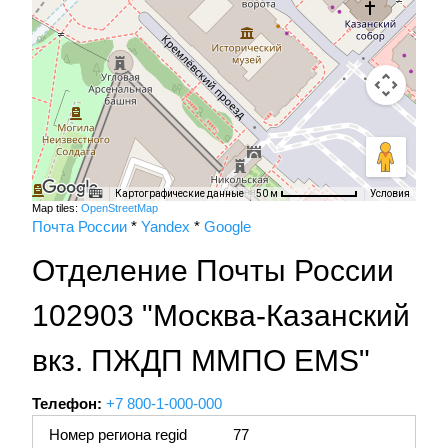
Картографические данные
Условия
50 м
Map tiles:
OpenStreetMap
Почта России
*
Yandex
*
Google
Отделение Почты России
102903 "Москва-Казанский
вкз. ПЖДП ММПО EMS"
Телефон:
+7 800-1-000-000
Номер региона regid
77