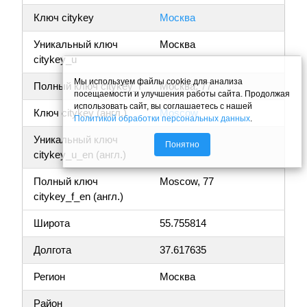
Ключ citykey
Москва
Уникальный ключ
Москва
citykey_u
Мы используем файлы cookie для анализа
Полный ключ citykey_f
Москва, 77
посещаемости и улучшения работы сайта. Продолжая
использовать сайт, вы соглашаетесь с нашей
Ключ citykey (англ.)
Moscow
Политикой обработки персональных данных
.
Уникальный ключ
Moscow
Понятно
citykey_u_en (англ.)
Полный ключ
Moscow, 77
citykey_f_en (англ.)
Широта
55.755814
Долгота
37.617635
Регион
Москва
Район