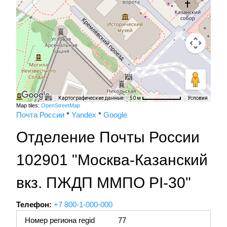
Картографические данные
Условия
50 м
Map tiles:
OpenStreetMap
Почта России
*
Yandex
*
Google
Отделение Почты России
102901 "Москва-Казанский
вкз. ПЖДП ММПО PI-30"
Телефон:
+7 800-1-000-000
Номер региона regid
77