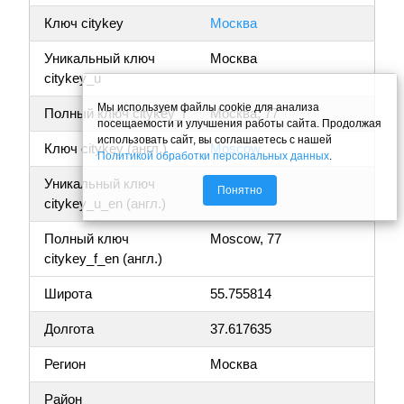
Ключ citykey
Москва
Уникальный ключ
Москва
citykey_u
Мы используем файлы cookie для анализа
Полный ключ citykey_f
Москва, 77
посещаемости и улучшения работы сайта. Продолжая
использовать сайт, вы соглашаетесь с нашей
Ключ citykey (англ.)
Moscow
Политикой обработки персональных данных
.
Уникальный ключ
Moscow
Понятно
citykey_u_en (англ.)
Полный ключ
Moscow, 77
citykey_f_en (англ.)
Широта
55.755814
Долгота
37.617635
Регион
Москва
Район